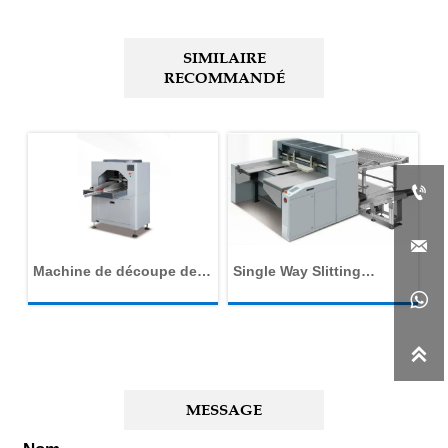
SIMILAIRE
RECOMMANDÉ


Machine de découpe de
Single Way Slitting
M
colonne vertébrale
Machine
c

d
al

MESSAGE