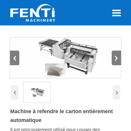

‹
›
‹
›
Machine à refendre le carton entièrement
automatique
Il est principalement utilisé pour couper des