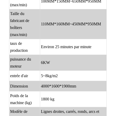
100MM*150MM~650MM*950MM
(max/min)
Taille du
fabricant de
110MM*160MM~450MM*950MM
boîtiers
(max/min)
taux de
Environ 25 minutes par minute
production
puissance du
6KW
moteur
entrée d'air
5~8kg/m2
Dimension
4000*1600*1900mm
Poids de la
1800 kg
machine (kg)
Modèle de
Lignes droites, carrés, ronds, arcs et