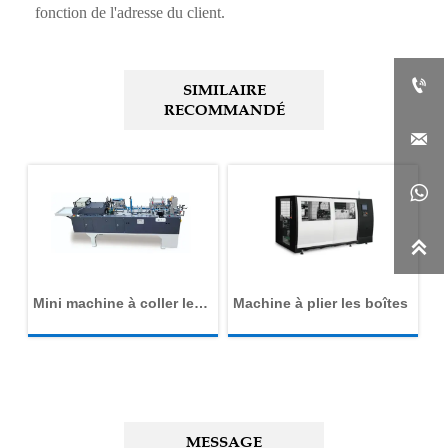
fonction de l'adresse du client.

SIMILAIRE
RECOMMANDÉ



Mini machine à coller les
Machine à plier les boîtes
Ma
dossiers
bo
MESSAGE