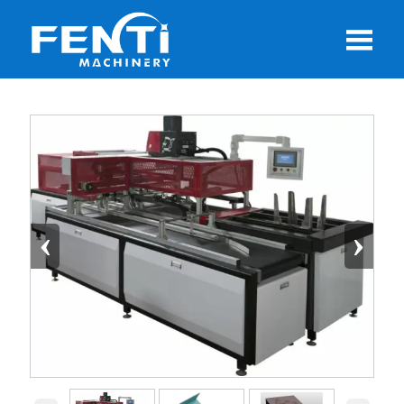

‹
›