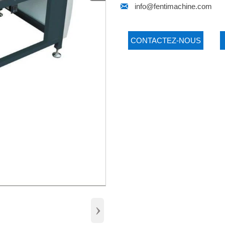

info@fentimachine.com
CONTACTEZ-NOUS
›