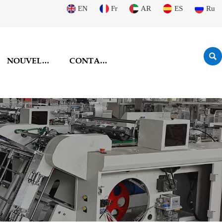
EN
Fr
AR
ES
Ru

NOUVELLES
CONTACTEZ-NOUS