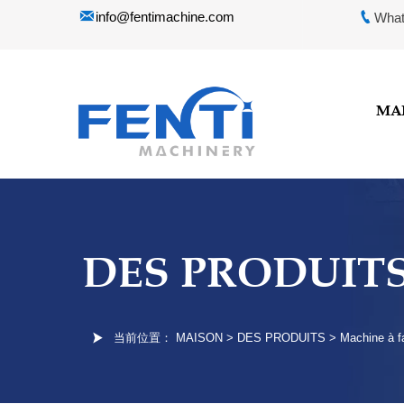


info@fentimachine.com
What
MA
DES PRODUIT

当前位置：
MAISON
>
DES PRODUITS
>
Machine à f