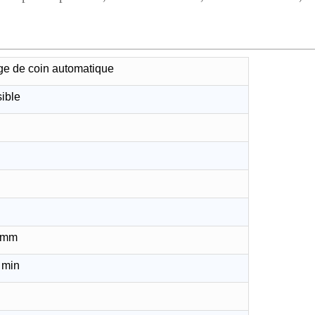
ge de coin automatique
sible
0mm
 min