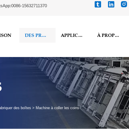



sApp:0086-15632711370
ISON
DES PRODUITS
APPLICATION
À PROPOS DE NOUS
S
abriquer des boîtes
>
Machine à coller les coins